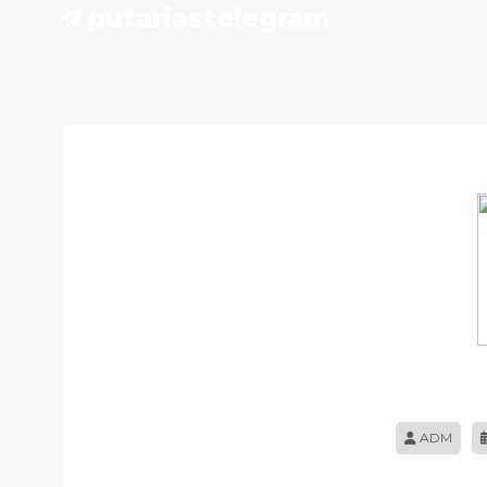
putarias
telegram
ADM