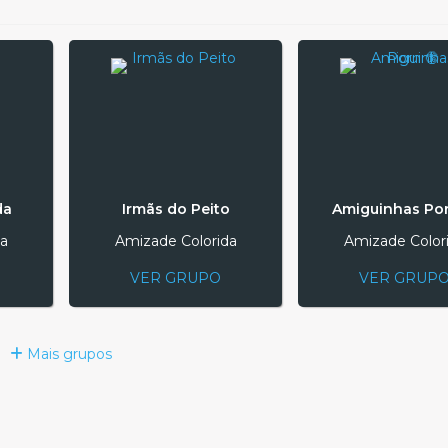
da
Irmãs do Peito
Amiguinhas Por
a
Amizade Colorida
Amizade Color
VER GRUPO
VER GRUP
Mais grupos